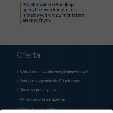
Projektowanie i Produkcja
specyficznych konstrukcji
metalowych wraz z montażem
elektrycznym.
Oferta
>
Szafy i obudowy dla energii odnawialnych
>
Szafy i rozwiązania dla IT i telekomu
>
Obudowy przemysłowe
>
Wyroby ze stali nierdzewnej
>
Konstrukcje spawane