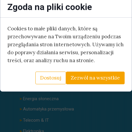
Zgoda na pliki cookie
>
Konstrukcje tłoczone
>
Wyroby z blach
>
Konfekcja wiązek miedzianych
Cookies to małe pliki danych, które są
i
światłowodowych
przechowywane na Twoim urządzeniu podczas
>
Prefabrykacja szaf sterowniczych
przeglądania stron internetowych. Używamy ich
do poprawy działania serwisu, personalizacji
treści, oraz analizy ruchu na stronie.
Obszary
działalności
Dostosuj
Zezwól na wszystkie
>
Energia wiatrowa
>
Energia słoneczna
>
Automatyka przemysłowa
>
Telecom & IT
>
Elektronika