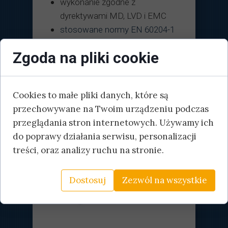
wykonanie zgodne z
dyrektywami MD, LVD i EMC
stosowane normy EN 60204-1
oraz inne zgodnie z
Zgoda na pliki cookie
wymaganiami*
certyfikaty CE i UL
Cookies to małe pliki danych, które są
przechowywane na Twoim urządzeniu podczas
przeglądania stron internetowych. Używamy ich
do poprawy działania serwisu, personalizacji
treści, oraz analizy ruchu na stronie.
Dostosuj
Zezwól na wszystkie