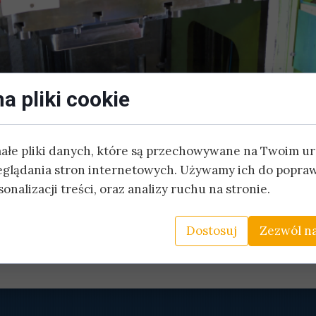
a wiązek miedzianych i światłowodowych
Montaż konstrukcji metalowych
kacja szaf sterowniczych
Konfekcja wiązek kablowych
Montaż elektryczny
a pliki cookie
małe pliki danych, które są przechowywane na Twoim u
eglądania stron internetowych. Używamy ich do popraw
onalizacji treści, oraz analizy ruchu na stronie.
Dostosuj
Zezwól na