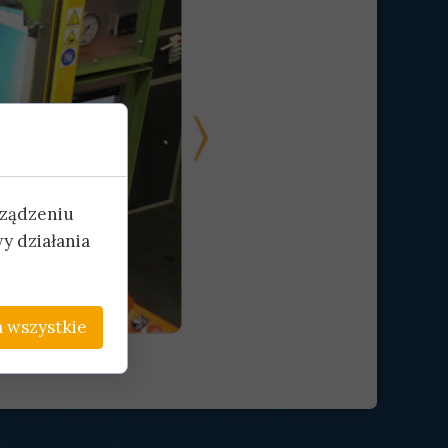
rządzeniu
y działania
 wszystkie