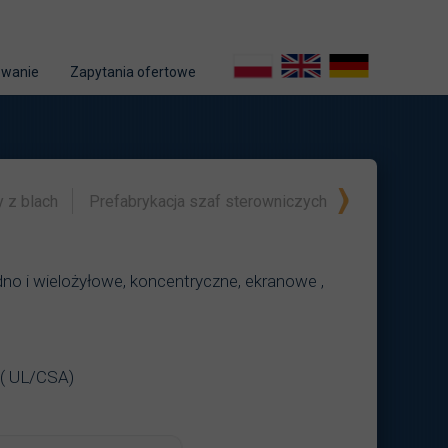
owanie
Zapytania ofertowe
 z blach
Prefabrykacja szaf sterowniczych
o i wielożyłowe, koncentryczne, ekranowe ,
 ( UL/CSA)