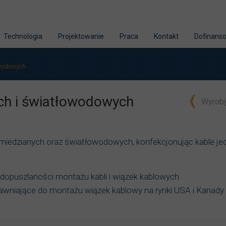
Technologia
Projektowanie
Praca
Kontakt
Dofinans
a współpracy
Park maszynowy
Projektowanie - Filozofia działania
owodowych
budowy dla energii odnawialnych
Cięcie
Proces projektowania
ch i światłowodowych
Wyroby
ozwiązania dla telekomu i IT
Gięcie
Reinżyniering
 przemysłowe
Tłoczenie i formowanie
Badania i Testy
iedzianych oraz światłowodowych, konfekcjonując kable jedn
a 2020
 stali nierdzewnej
Spawanie
a 2021
cje spawane
Obróbka stali nierdzewnej
puszlaności montażu kabli i wiązek kablowych
iające do montażu wiązek kablowy na rynki USA i Kanady
a 2022
cje tłoczone
Procesy wspierające
a 2023
 blach
Powłoki zabezpieczające