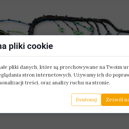
Montaż konstrukcji metalowych
 wiązek miedzianych i światłowodowych
Konfekcja wiązek kablowych
kacja szaf sterowniczych
Montaż elektryczny
a pliki cookie
małe pliki danych, które są przechowywane na Twoim u
eglądania stron internetowych. Używamy ich do popraw
onalizacji treści, oraz analizy ruchu na stronie.
Dostosuj
Zezwól na