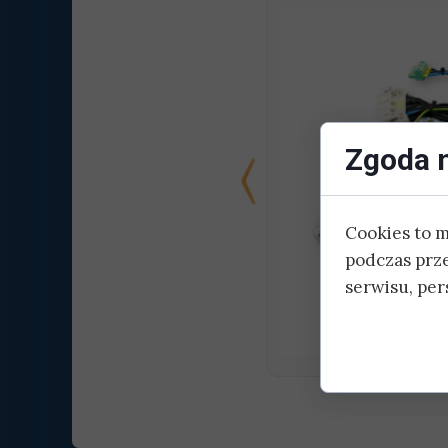
Konfekcja
Prefabry
Zgoda n
Cookies to 
podczas prz
serwisu, pers