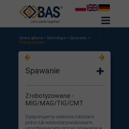
Strona główna
>
Technologia
>
Spawanie
>
Zrobotyzowane
Spawanie
Zrobotyzowane -
MIG/MAG/TIG/CMT
Dysponujemy wieloma robotami
jedno lub wielostanowiskowymi
umożliwiającymi proces spawania w