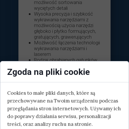
możliwość sortowania
wyciętych detali
Wysoka precyzja i szybkość
wykrawania narzędziami z
możliwością użycia narzędzi
głęboko i płytko formujących,
gratujących, grawerujących
Możliwość łączenia technologii
wykrawania narzędziami i
laserem
Rodzaj obrabianych gatunków
blach: stal konstrukcyjna, stal
Zgoda na pliki cookie
nierdzewna, stal ocynkowana,
stopy aluminium, stopy
miedzi·
Maksymalny rozmiar
Cookies to małe pliki danych, które są
obrabianego arkusza: 3000x
1500 [mm]·
przechowywane na Twoim urządzeniu podczas
Zakres grubości materiałów: 0,8
przeglądania stron internetowych. Używamy ich
– 8,0 [mm]
do poprawy działania serwisu, personalizacji
treści, oraz analizy ruchu na stronie.