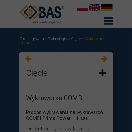
Strona główna
>
Technologia
>
Cięcie
>
Wykrawarka
COMBI
Cięcie
Wykrawarka COMBI
Proces wykrawania na wykrawarce
COMBI Prima Power – 1 szt.
Automatyczny załadunek i